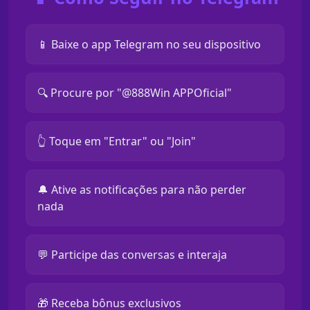
📱 Baixe o app Telegram no seu dispositivo
🔍 Procure por "@888Win APPOficial"
👆 Toque em "Entrar" ou "Join"
🔔 Ative as notificações para não perder
nada
💬 Participe das conversas e interaja
🎁 Receba bônus exclusivos