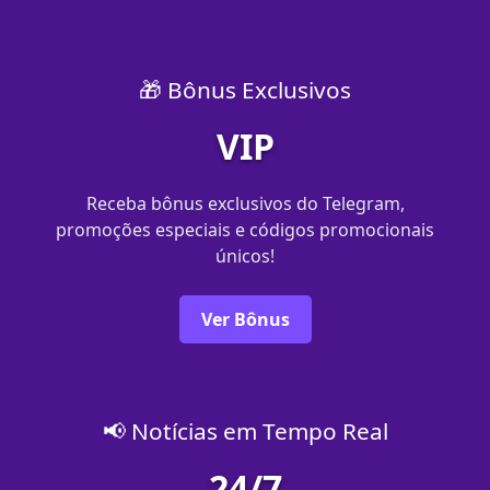
🎁 Bônus Exclusivos
VIP
Receba bônus exclusivos do Telegram,
promoções especiais e códigos promocionais
únicos!
Ver Bônus
📢 Notícias em Tempo Real
24/7