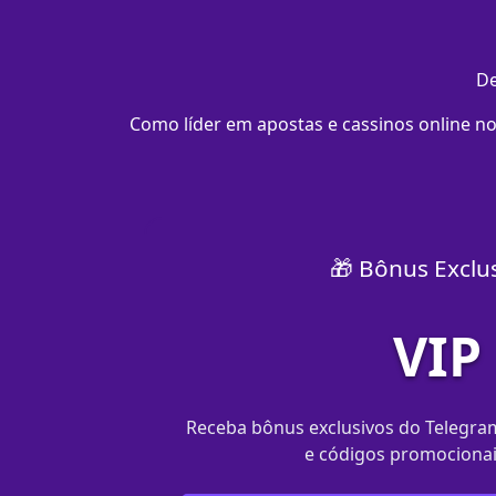
De
Como líder em apostas e cassinos online no
🎁 Bônus Exclu
VIP
Receba bônus exclusivos do Telegra
e códigos promocionai