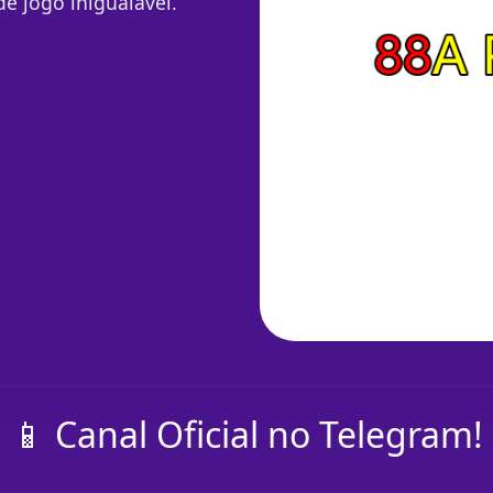
e jogo inigualável.
📱 Canal Oficial no Telegram!