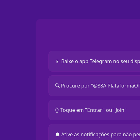
📱 Baixe o app Telegram no seu disp
🔍 Procure por "@88A PlataformaOfi
👆 Toque em "Entrar" ou "Join"
🔔 Ative as notificações para não p