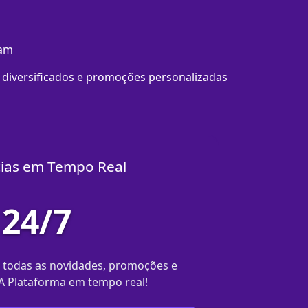
ram
s diversificados e promoções personalizadas
cias em Tempo Real
24/7
e todas as novidades, promoções e
A Plataforma em tempo real!