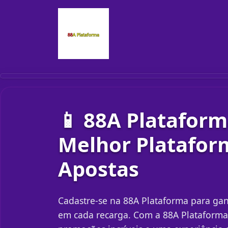
📱 88A Plataform
Melhor Platafor
Apostas
Cadastre-se na 88A Plataforma para ga
em cada recarga. Com a 88A Plataforma