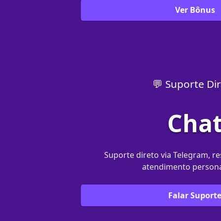
Ver Bônus
💬 Suporte Di
Cha
Suporte direto via Telegram, r
atendimento persona
Falar Suport