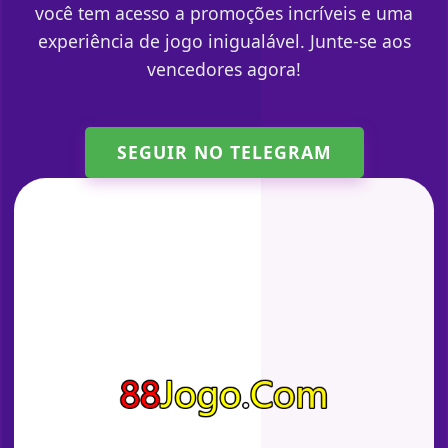
você tem acesso a promoções incríveis e uma
experiência de jogo inigualável. Junte-se aos
vencedores agora!
SEGUIR NO TELEGRAM