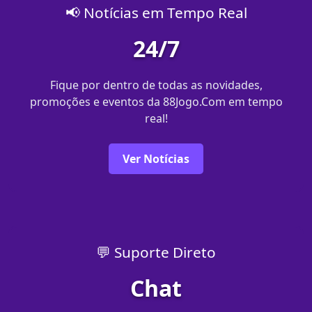
📢 Notícias em Tempo Real
24/7
Fique por dentro de todas as novidades,
promoções e eventos da 88Jogo.Com em tempo
real!
Ver Notícias
💬 Suporte Direto
Chat