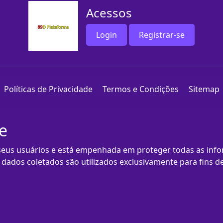
Acessos
Login
Registrar-se
Políticas de Privacidade
Termos e Condições
Sitemap
de
 seus usuários e está empenhada em proteger todas as inf
dados coletados são utilizados exclusivamente para fins d