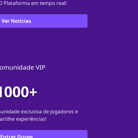
D Plataforma em tempo real!
Ver Notícias
Comunidade VIP
1000+
unidade exclusiva de jogadores e
rtilhe experiências!
Entrar Grupo