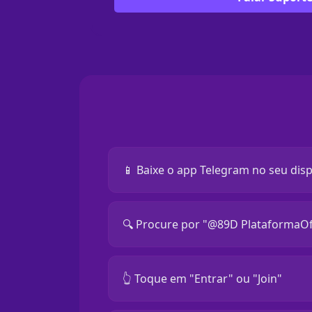
📱 Baixe o app Telegram no seu disp
🔍 Procure por "@89D PlataformaOfi
👆 Toque em "Entrar" ou "Join"