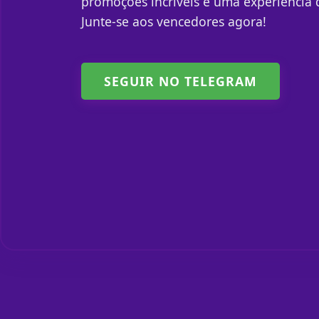
promoções incríveis e uma experiência d
Junte-se aos vencedores agora!
SEGUIR NO TELEGRAM