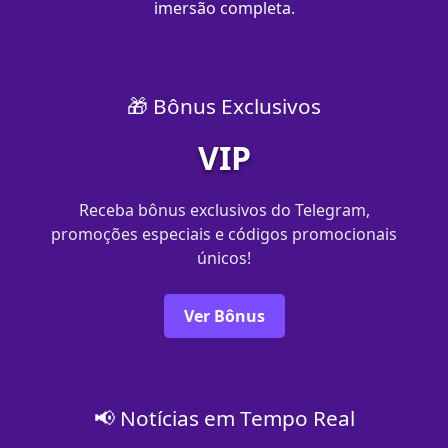
imersão completa.
🎁 Bônus Exclusivos
VIP
Receba bônus exclusivos do Telegram,
promoções especiais e códigos promocionais
únicos!
Ver Bônus
📢 Notícias em Tempo Real