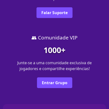
Falar Suporte
👥 Comunidade VIP
1000+
Junte-se a uma comunidade exclusiva de
jogadores e compartilhe experiências!
Entrar Grupo