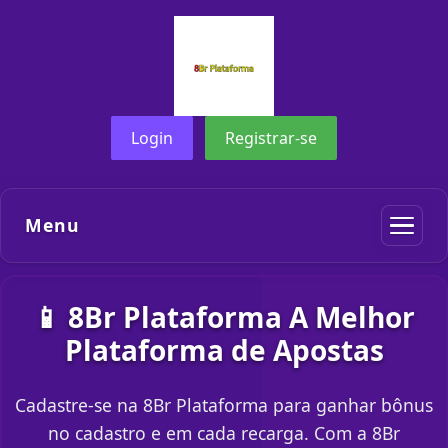
Login
Registrar-se
Menu
📱 8Br Plataforma A Melhor
Plataforma de Apostas
Cadastre-se na 8Br Plataforma para ganhar bônus
no cadastro e em cada recarga. Com a 8Br