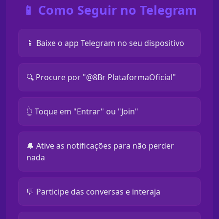
📱 Como Seguir no Telegram
📱 Baixe o app Telegram no seu dispositivo
🔍 Procure por "@8Br PlataformaOficial"
👆 Toque em "Entrar" ou "Join"
🔔 Ative as notificações para não perder
nada
💬 Participe das conversas e interaja