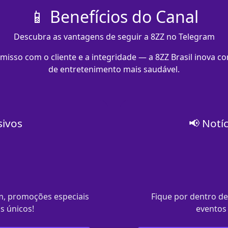
📱 Benefícios do Canal
Descubra as vantagens de seguir a 8ZZ no Telegram
isso com o cliente e a integridade — a 8ZZ Brasil inova c
de entretenimento mais saudável.
sivos
📢 Notí
m, promoções especiais
Fique por dentro d
s únicos!
eventos