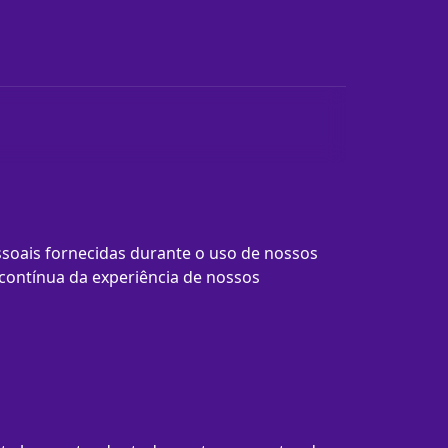
ssoais fornecidas durante o uso de nossos
 contínua da experiência de nossos