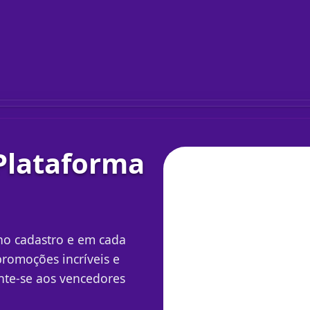
 Plataforma
no cadastro e em cada
promoções incríveis e
unte-se aos vencedores