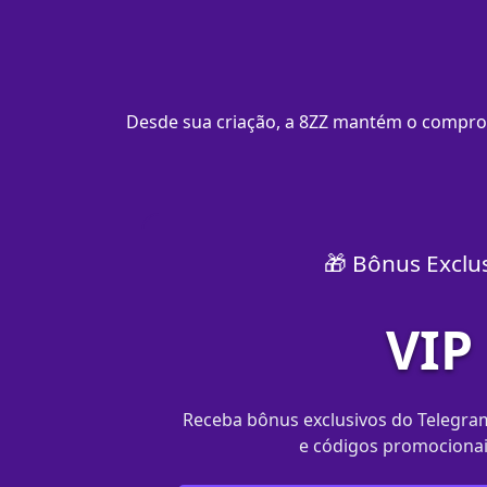
Desde sua criação, a 8ZZ mantém o comprom
🎁 Bônus Exclu
VIP
Receba bônus exclusivos do Telegra
e códigos promocionai