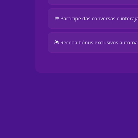
💬 Participe das conversas e interaj
🎁 Receba bônus exclusivos autom