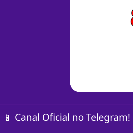
📱 Canal Oficial no Telegram!