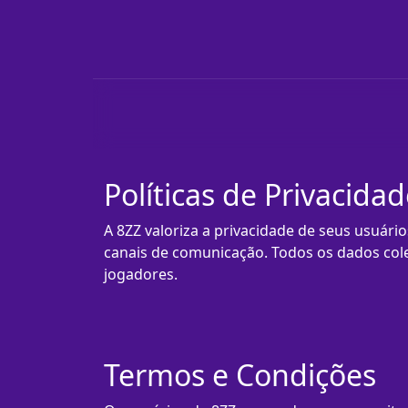
Políticas de Privacida
A 8ZZ valoriza a privacidade de seus usuár
canais de comunicação. Todos os dados cole
jogadores.
Termos e Condições