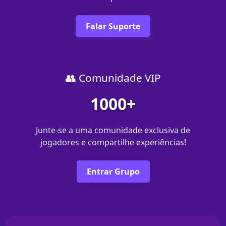
Falar Suporte
👥 Comunidade VIP
1000+
Junte-se a uma comunidade exclusiva de
jogadores e compartilhe experiências!
Entrar Grupo