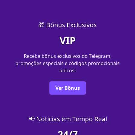
🎁 Bônus Exclusivos
VIP
Receba bônus exclusivos do Telegram,
promoções especiais e códigos promocionais
únicos!
Ver Bônus
📢 Notícias em Tempo Real
24/7