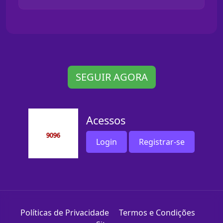
SEGUIR AGORA
Acessos
Login
Registrar-se
Políticas de Privacidade
Termos e Condições