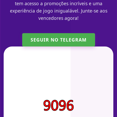
tem acesso a promoções incríveis e uma
experiência de jogo inigualável. Junte-se aos
vencedores agora!
SEGUIR NO TELEGRAM