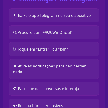
📱 Baixe o app Telegram no seu dispositivo
🔍 Procure por "@920WinOficial"
👆 Toque em "Entrar" ou "Join"
🔔 Ative as notificações para não perder
nada
💬 Participe das conversas e interaja
🎁 Receba bônus exclusivos