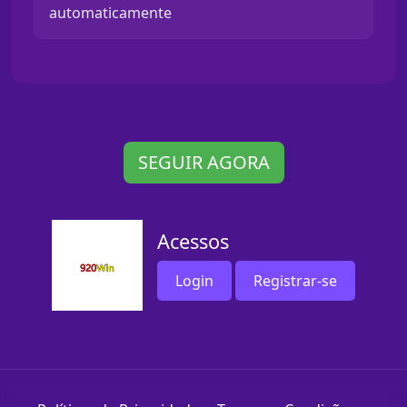
automaticamente
SEGUIR AGORA
Acessos
Login
Registrar-se