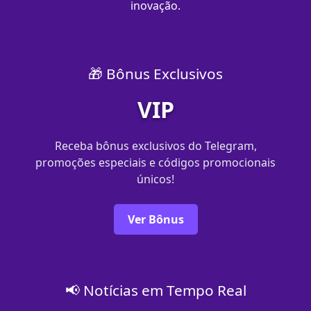
inovação.
🎁 Bônus Exclusivos
VIP
Receba bônus exclusivos do Telegram,
promoções especiais e códigos promocionais
únicos!
Ver Bônus
📢 Notícias em Tempo Real