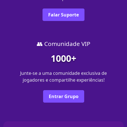
Falar Suporte
👥 Comunidade VIP
1000+
Junte-se a uma comunidade exclusiva de
jogadores e compartilhe experiências!
Entrar Grupo