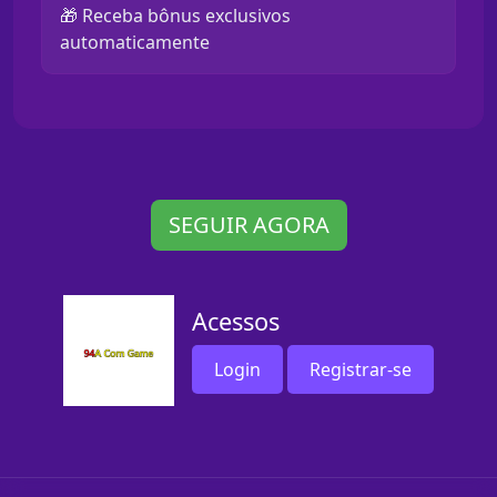
🎁 Receba bônus exclusivos
automaticamente
SEGUIR AGORA
Acessos
Login
Registrar-se