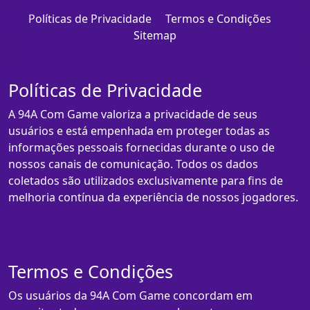
Políticas de Privacidade
Termos e Condições
Sitemap
Políticas de Privacidade
A 94A Com Game valoriza a privacidade de seus
usuários e está empenhada em proteger todas as
informações pessoais fornecidas durante o uso de
nossos canais de comunicação. Todos os dados
coletados são utilizados exclusivamente para fins de
melhoria contínua da experiência de nossos jogadores.
Termos e Condições
Os usuários da 94A Com Game concordam em