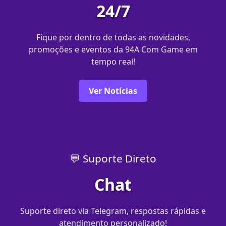
24/7
Fique por dentro de todas as novidades,
promoções e eventos da 94A Com Game em
tempo real!
Ver Notícias
💬 Suporte Direto
Chat
Suporte direto via Telegram, respostas rápidas e
atendimento personalizado!