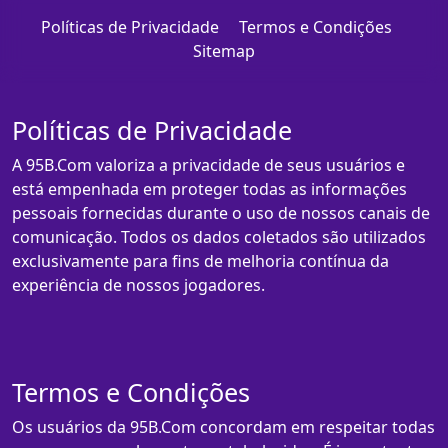
Políticas de Privacidade
Termos e Condições
Sitemap
Políticas de Privacidade
A 95B.Com valoriza a privacidade de seus usuários e
está empenhada em proteger todas as informações
pessoais fornecidas durante o uso de nossos canais de
comunicação. Todos os dados coletados são utilizados
exclusivamente para fins de melhoria contínua da
experiência de nossos jogadores.
Termos e Condições
Os usuários da 95B.Com concordam em respeitar todas