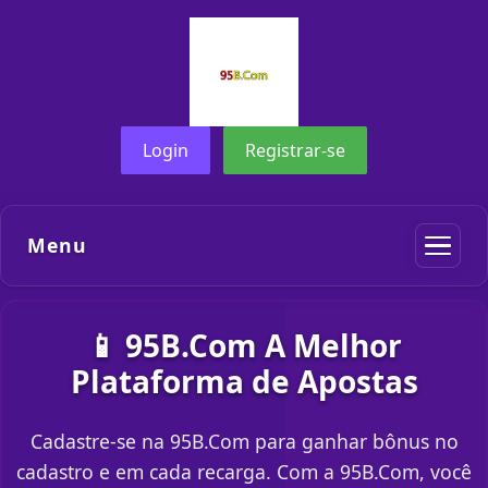
Login
Registrar-se
Menu
📱 95B.Com A Melhor
Plataforma de Apostas
Cadastre-se na 95B.Com para ganhar bônus no
cadastro e em cada recarga. Com a 95B.Com, você