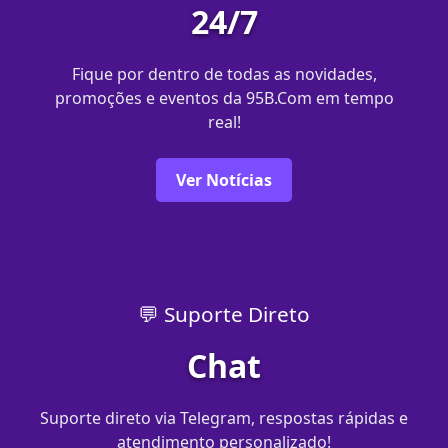
24/7
Fique por dentro de todas as novidades,
promoções e eventos da 95B.Com em tempo
real!
Ver Notícias
💬 Suporte Direto
Chat
Suporte direto via Telegram, respostas rápidas e
atendimento personalizado!