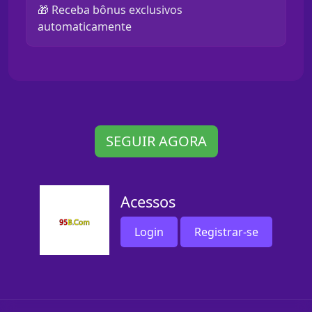
🎁 Receba bônus exclusivos
automaticamente
SEGUIR AGORA
Acessos
Login
Registrar-se