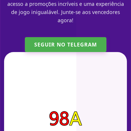
acesso a promoções incríveis e uma experiência
de jogo inigualável. Junte-se aos vencedores
agora!
SEGUIR NO TELEGRAM