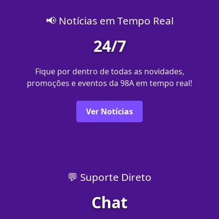
📢 Notícias em Tempo Real
24/7
Fique por dentro de todas as novidades,
promoções e eventos da 98A em tempo real!
Ver Notícias
💬 Suporte Direto
Chat