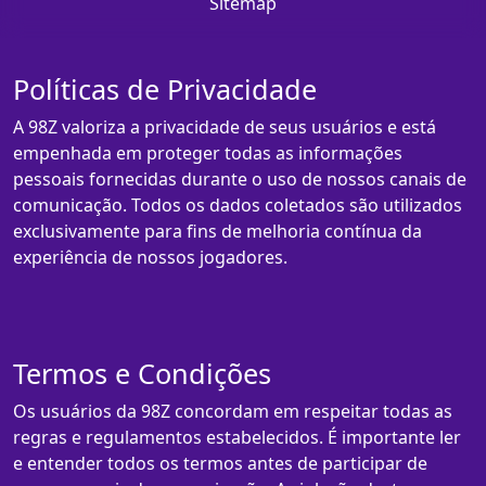
Sitemap
Políticas de Privacidade
A 98Z valoriza a privacidade de seus usuários e está
empenhada em proteger todas as informações
pessoais fornecidas durante o uso de nossos canais de
comunicação. Todos os dados coletados são utilizados
exclusivamente para fins de melhoria contínua da
experiência de nossos jogadores.
Termos e Condições
Os usuários da 98Z concordam em respeitar todas as
regras e regulamentos estabelecidos. É importante ler
e entender todos os termos antes de participar de