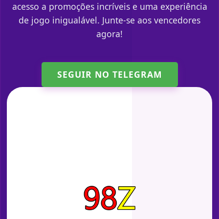
acesso a promoções incríveis e uma experiência
de jogo inigualável. Junte-se aos vencedores
agora!
SEGUIR NO TELEGRAM