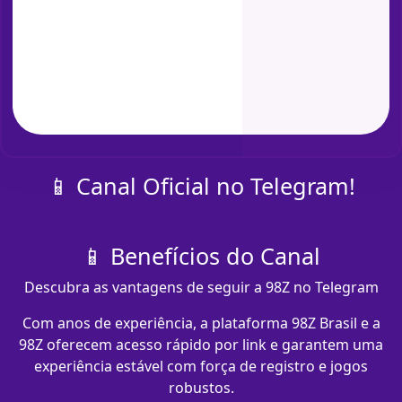
📱 Canal Oficial no Telegram!
📱 Benefícios do Canal
Descubra as vantagens de seguir a 98Z no Telegram
Com anos de experiência, a plataforma 98Z Brasil e a
98Z oferecem acesso rápido por link e garantem uma
experiência estável com força de registro e jogos
robustos.