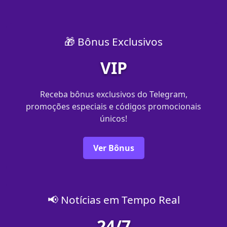
🎁 Bônus Exclusivos
VIP
Receba bônus exclusivos do Telegram,
promoções especiais e códigos promocionais
únicos!
Ver Bônus
📢 Notícias em Tempo Real
24/7